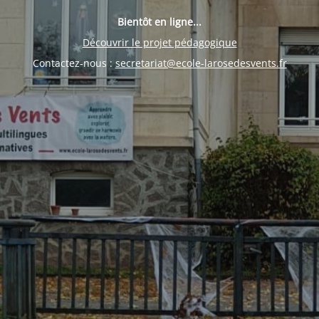
Bientôt en ligne...
Découvrir le projet pédagogique
Contactez-nous :
secretariat@ecole-larosedesvents.fr