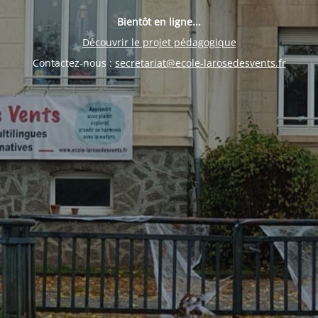
Bientôt en ligne...
Découvrir le projet pédagogique
Contactez-nous :
secretariat@ecole-larosedesvents.fr